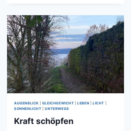
AUGENBLICK
|
GLEICHGEWICHT
|
LEBEN
|
LICHT
|
SONNENLICHT
|
UNTERWEGS
Kraft schöpfen