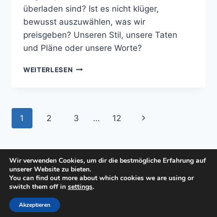
überladen sind? Ist es nicht klüger,
bewusst auszuwählen, was wir
preisgeben? Unseren Stil, unsere Taten
und Pläne oder unsere Worte?
BLICK
WEITERLESEN
INS
EIGENE
SCHAUFENSTER
Seitennavigation
Nächste
1
2
3
…
12
Seite
Wir verwenden Cookies, um dir die bestmögliche Erfahrung auf
unserer Website zu bieten.
You can find out more about which cookies we are using or
© 2026 manuela-buech.de - WordPress Theme
switch them off in
settings
.
von
Kadence WP
Akzeptieren