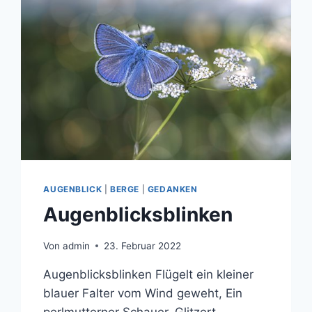
AUGENBLICK
|
BERGE
|
GEDANKEN
Augenblicksblinken
Von
admin
23. Februar 2022
Augenblicksblinken Flügelt ein kleiner
blauer Falter vom Wind geweht, Ein
perlmutterner Schauer, Glitzert,