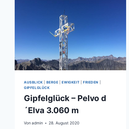
AUSBLICK
|
BERGE
|
EWIGKEIT
|
FRIEDEN
|
GIPFELGLÜCK
Gipfelglück – Pelvo d
´Elva 3.060 m
Von
admin
28. August 2020