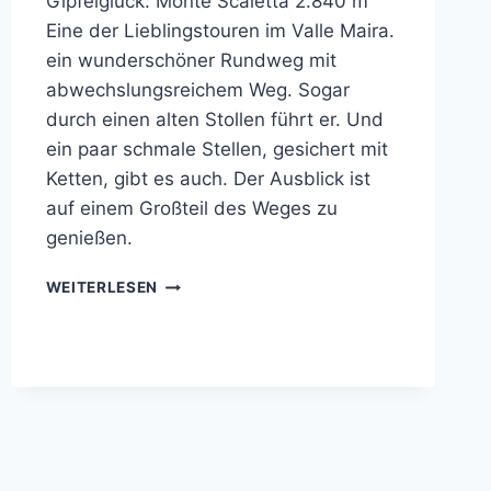
Gipfelglück: Monte Scaletta 2.840 m
Eine der Lieblingstouren im Valle Maira.
ein wunderschöner Rundweg mit
abwechslungsreichem Weg. Sogar
durch einen alten Stollen führt er. Und
ein paar schmale Stellen, gesichert mit
Ketten, gibt es auch. Der Ausblick ist
auf einem Großteil des Weges zu
genießen.
GIPFELGLÜCK:
WEITERLESEN
MONTE
SCALETTA
2.840
M