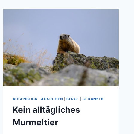
AUGENBLICK
|
AUSRUHEN
|
BERGE
|
GEDANKEN
Kein alltägliches
Murmeltier