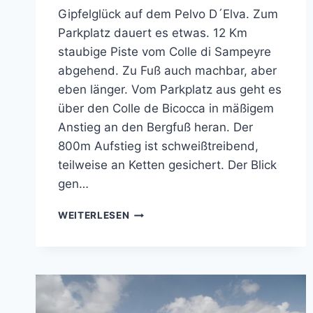
Gipfelglück auf dem Pelvo D´Elva. Zum
Parkplatz dauert es etwas. 12 Km
staubige Piste vom Colle di Sampeyre
abgehend. Zu Fuß auch machbar, aber
eben länger. Vom Parkplatz aus geht es
über den Colle de Bicocca in mäßigem
Anstieg an den Bergfuß heran. Der
800m Aufstieg ist schweißtreibend,
teilweise an Ketten gesichert. Der Blick
gen…
GIPFELGLÜCK
WEITERLESEN
–
PELVO
D
´ELVA
3.060
M