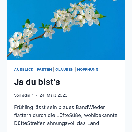
AUSBLICK
|
FASTEN
|
GLAUBEN
|
HOFFNUNG
Ja du bist‘s
Von
admin
24. März 2023
Frühling lässt sein blaues BandWieder
flattern durch die LüfteSüße, wohlbekannte
DüfteStreifen ahnungsvoll das Land