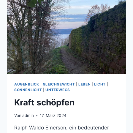
AUGENBLICK
|
GLEICHGEWICHT
|
LEBEN
|
LICHT
|
SONNENLICHT
|
UNTERWEGS
Kraft schöpfen
Von
admin
17. März 2024
Ralph Waldo Emerson, ein bedeutender