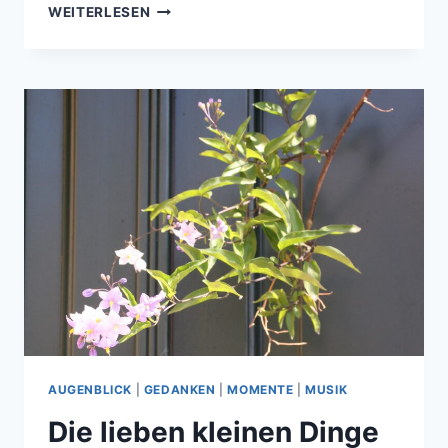
ICH
WEITERLESEN
GLAUBE
AN
DAS
ALTER
AUGENBLICK
|
GEDANKEN
|
MOMENTE
|
MUSIK
Die lieben kleinen Dinge