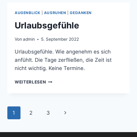
AUGENBLICK
|
AUSRUHEN
|
GEDANKEN
Urlaubsgefühle
Von
admin
5. September 2022
Urlaubsgefühle. Wie angenehm es sich
anfühlt. Die Tage zerfließen, die Zeit ist
nicht wichtig. Keine Termine.
URLAUBSGEFÜHLE
WEITERLESEN
Seitennavigation
Nächste
1
2
3
Seite