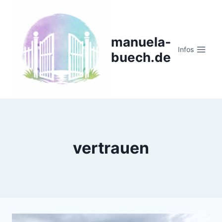
Zum
Inhalt
springen
manuela-
Infos
buech.de
vertrauen