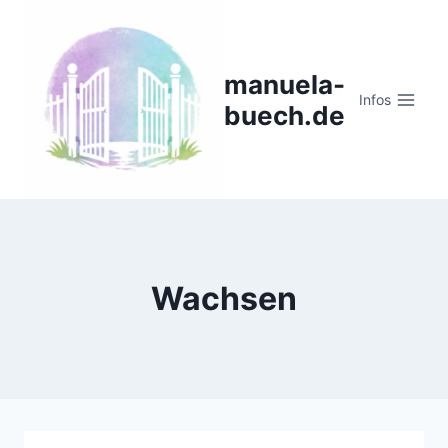
Zum
Inhalt
springen
manuela-
Infos
buech.de
Wachsen