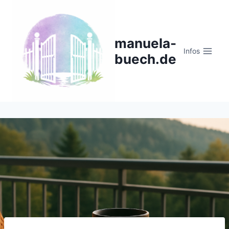
Zum
Inhalt
springen
manuela-
Infos
buech.de