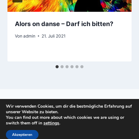
Alors on danse – Darf ich bitten?
Von
admin
21. Juli 2021
Wir verwenden Cookies, um dir die bestmögliche Erfahrung auf
unserer Website zu bieten.
You can find out more about which cookies we are using or
© 2026 manuela-buech.de - WordPress Theme
switch them off in
settings
.
von
Kadence WP
Akzeptieren