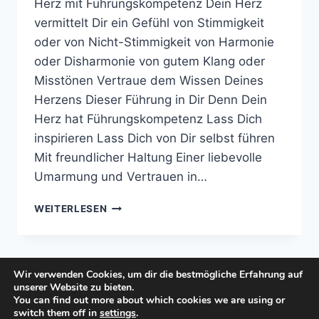
Herz mit Führungskompetenz Dein Herz
vermittelt Dir ein Gefühl von Stimmigkeit
oder von Nicht-Stimmigkeit von Harmonie
oder Disharmonie von gutem Klang oder
Misstönen Vertraue dem Wissen Deines
Herzens Dieser Führung in Dir Denn Dein
Herz hat Führungskompetenz Lass Dich
inspirieren Lass Dich von Dir selbst führen
Mit freundlicher Haltung Einer liebevolle
Umarmung und Vertrauen in…
HERZ
WEITERLESEN
MIT
FÜHRUNGSKOMPETENZ
Wir verwenden Cookies, um dir die bestmögliche Erfahrung auf
unserer Website zu bieten.
You can find out more about which cookies we are using or
© 2026 manuela-buech.de - WordPress Theme
switch them off in
settings
.