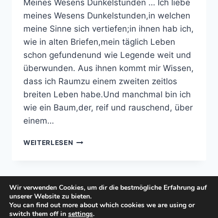
Meines Wesens Dunkelstunden … Ich liebe
meines Wesens Dunkelstunden,in welchen
meine Sinne sich vertiefen;in ihnen hab ich,
wie in alten Briefen,mein täglich Leben
schon gefundenund wie Legende weit und
überwunden. Aus ihnen kommt mir Wissen,
dass ich Raumzu einem zweiten zeitlos
breiten Leben habe.Und manchmal bin ich
wie ein Baum,der, reif und rauschend, über
einem…
MEINES
WEITERLESEN
WESENS
DUNKELSTUNDEN
…
Wir verwenden Cookies, um dir die bestmögliche Erfahrung auf
unserer Website zu bieten.
You can find out more about which cookies we are using or
© 2026 manuela-buech.de - WordPress Theme
switch them off in
settings
.