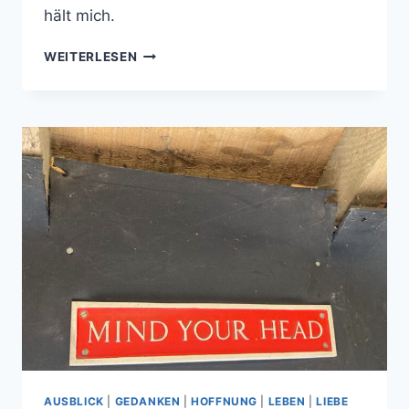
hält mich.
TAKE
WEITERLESEN
A
CHANCE
ON
ME
AUSBLICK
|
GEDANKEN
|
HOFFNUNG
|
LEBEN
|
LIEBE