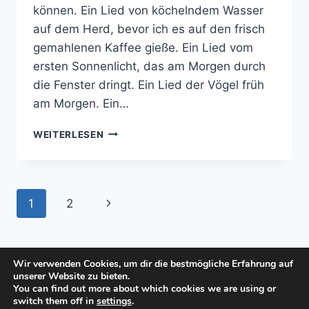
können. Ein Lied von köchelndem Wasser
auf dem Herd, bevor ich es auf den frisch
gemahlenen Kaffee gieße. Ein Lied vom
ersten Sonnenlicht, das am Morgen durch
die Fenster dringt. Ein Lied der Vögel früh
am Morgen. Ein…
IN
WEITERLESEN
MIR
KLINGT
EIN
LIED
Seitennavigation
Nächste
1
2
Seite
Wir verwenden Cookies, um dir die bestmögliche Erfahrung auf
unserer Website zu bieten.
You can find out more about which cookies we are using or
© 2026 manuela-buech.de - WordPress Theme
switch them off in
settings
.
von
Kadence WP