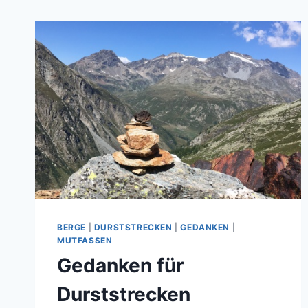
BERGE
|
DURSTSTRECKEN
|
GEDANKEN
|
MUTFASSEN
Gedanken für
Durststrecken