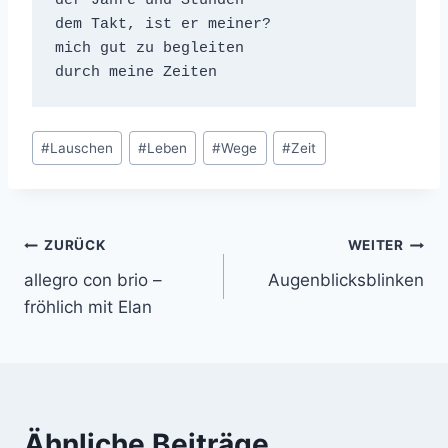
der Jahre und Stunden

dem Takt, ist er meiner?

mich gut zu begleiten

durch meine Zeiten
Schlagworte:
#
Lauschen
#
Leben
#
Wege
#
Zeit
Beitrags-
ZURÜCK
WEITER
allegro con brio –
Augenblicksblinken
Navigation
fröhlich mit Elan
Ähnliche Beiträge