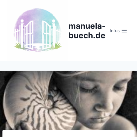
Zum
Inhalt
springen
manuela-
Infos
buech.de