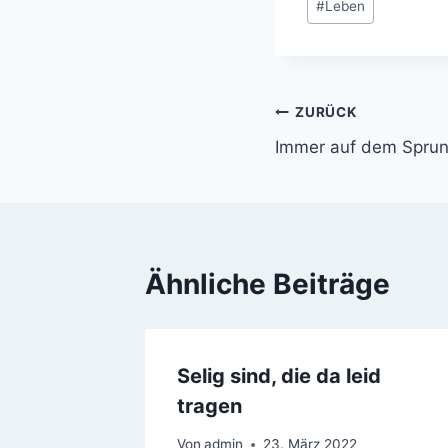
#
Leben
Beitrags-
ZURÜCK
Immer auf dem Spru
Navigation
Ähnliche Beiträge
Selig sind, die da leid
tragen
Von
admin
23. März 2022