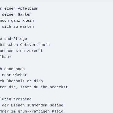
r einen Apfelbaum

 deinen Garten 

noch ganz klein

 sich zu warten 

e und Pflege

bisschen Gottvertrau´n

umchen sich zurecht 

lbaum

h dann noch

 mehr wächst

ck überholt er dich

ten dir, statt du ihn bedeckst

lüten treibend

 der Bienen summendem Gesang

mmer im grün-kräftigen Kleid
