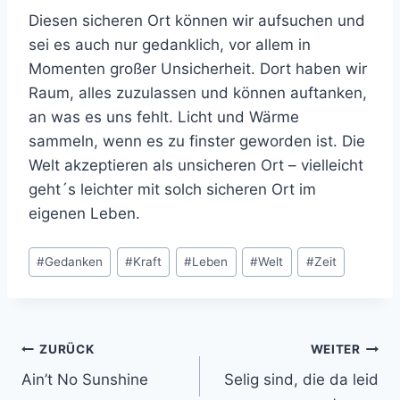
Diesen sicheren Ort können wir aufsuchen und
sei es auch nur gedanklich, vor allem in
Momenten großer Unsicherheit. Dort haben wir
Raum, alles zuzulassen und können auftanken,
an was es uns fehlt. Licht und Wärme
sammeln, wenn es zu finster geworden ist. Die
Welt akzeptieren als unsicheren Ort – vielleicht
geht´s leichter mit solch sicheren Ort im
eigenen Leben.
Schlagworte:
#
Gedanken
#
Kraft
#
Leben
#
Welt
#
Zeit
Beitrags-
ZURÜCK
WEITER
Ain’t No Sunshine
Selig sind, die da leid
Navigation