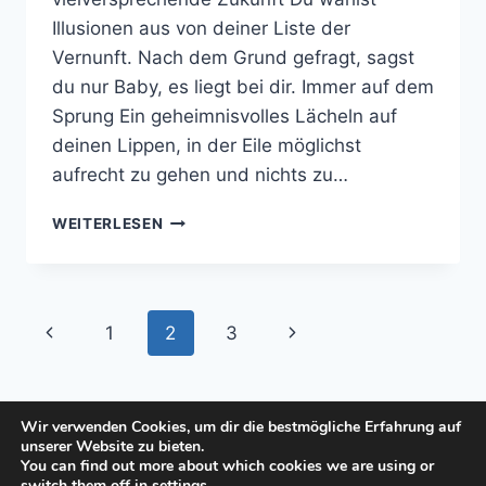
Illusionen aus von deiner Liste der
Vernunft. Nach dem Grund gefragt, sagst
du nur Baby, es liegt bei dir. Immer auf dem
Sprung Ein geheimnisvolles Lächeln auf
deinen Lippen, in der Eile möglichst
aufrecht zu gehen und nichts zu…
IMMER
WEITERLESEN
AUF
DEM
SPRUNG
Seitennavigation
Vorherige
Nächste
1
2
3
Seite
Seite
Wir verwenden Cookies, um dir die bestmögliche Erfahrung auf
unserer Website zu bieten.
You can find out more about which cookies we are using or
© 2026 manuela-buech.de - WordPress Theme
switch them off in
settings
.