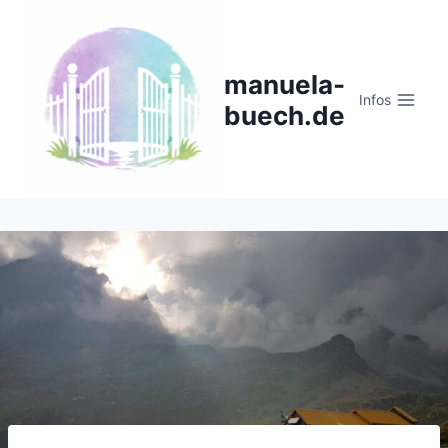
Zum
Inhalt
springen
manuela-
Infos
buech.de