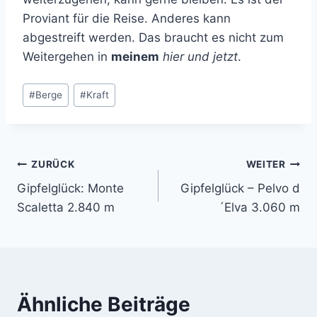
Proviant für die Reise. Anderes kann
abgestreift werden. Das braucht es nicht zum
Weitergehen in
meinem
hier und jetzt
.
Schlagworte:
#
Berge
#
Kraft
Beitrags-
ZURÜCK
WEITER
Gipfelglück: Monte
Gipfelglück – Pelvo d
Navigation
Scaletta 2.840 m
´Elva 3.060 m
Ähnliche Beiträge