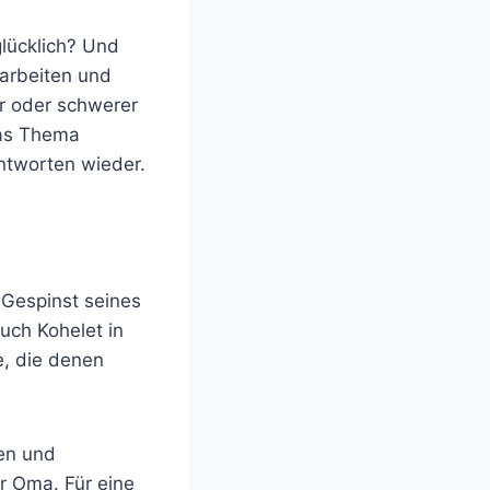
glücklich? Und
rarbeiten und
r oder schwerer
das Thema
ntworten wieder.
 Gespinst seines
Buch Kohelet in
e, die denen
ben und
r Oma. Für eine