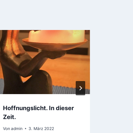
Hoffnungslicht. In dieser
allegro 
Zeit.
mit Ela
Von
admin
3. März 2022
Von
admin