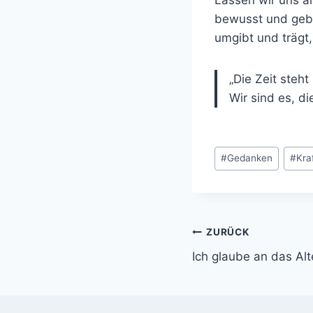
bewusst und gebe
umgibt und trägt,
„Die Zeit steht s
Wir sind es, di
Schlagworte:
#
Gedanken
#
Kra
Beitrags-
ZURÜCK
Ich glaube an das Alt
Navigation